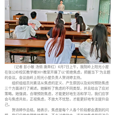
（记者 彭小敏 汤俏 唐奔红）6月7日上午，我院岭上阳光小屋
在张公岭校区教学楼301教室开展了以“拒绝焦虑，把握当下”为主题
的会议。会议由岭上阳光小屋负责人贺诗婷主持。
组织组组员刘素洁从焦虑的定义、产生原因以及如何预防焦虑
三个方面进行了阐述。她解析了焦虑的不同类型，并且给出了应对
策略。她强调，合理预防焦虑，才能更好地生活和学习，我们应学
会与焦虑共处，正视焦虑，不放大不忧愁，才能更好地专注提升自
己。
贺诗婷作总结。她表示，焦虑是每个人各个阶段都会遇到的问