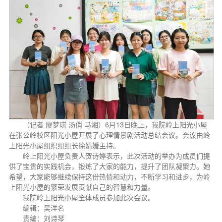
（记者 廖梦琪 汤俏 马湘）6月13日晚上，我院岭上阳光小屋
在张公岭校区阳光小屋开展了心理情景剧活动总结会议。会议由岭
上阳光小屋组织组组长徐婧媛主持。
岭上阳光小屋负责人贺诗婷表示，此次活动的举办为成员们提
供了宝贵的实践机会，锻炼了大家的能力，提升了团队凝聚力。她
希望，大家能够继续保持这份热情和动力，不断学习和进步，为岭
上阳光小屋的繁荣发展贡献自己的智慧和力量。
我院岭上阳光小屋全体成员参加此次会议。
编辑：吴洋名
责编：刘诗琴