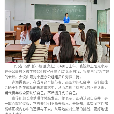
（记者 汤俏 彭小敏 唐奔红）6月6日上午，我院岭上阳光小屋
在张公岭校区教学楼201教室开展了以“认识自我，接纳自我”为主题
的会议。会议由阳光小屋办公组组员许海微主持。
许海微表示，在当今这个快节奏、高压力的社会中，我们往往
会陷于对外在成功的执着追求中，从而忽视了对自我的正确认识，
当代青年应全面认识自己，不断提升完善自己。
宣传组组长廖梦琪作总结发言。她表示，正确认识自我并非是
一蹴而就的过程，它需要我们不断去探索、去感知，希望同学们都
能够正视内心中的恐惧与不安，从容地应对生活的挑战，更好地促