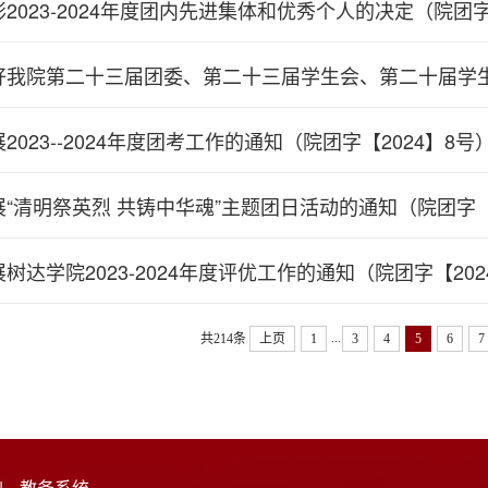
2023-2024年度团内先进集体和优秀个人的决定（院团字【
第二十三届团委、第二十三届学生会、第二十届学生社团管理服务中心、第十三届青年传媒中心学生
2023--2024年度团考工作的通知（院团字【2024】8号
“清明祭英烈 共铸中华魂”主题团日活动的通知（院团字【2
树达学院2023-2024年度评优工作的通知（院团字【202
...
共214条
上页
1
3
4
5
6
7
|
教务系统