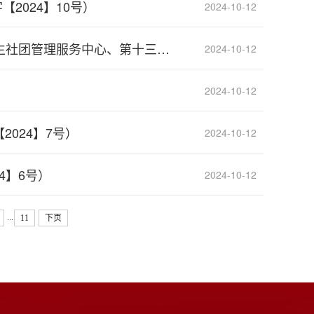
2024】10号）
2024-10-12
干部换届工作的通知（院团字【2024】9号）
2024-10-12
）
2024-10-12
024】7号）
2024-10-12
4】6号）
2024-10-12
...
11
下页