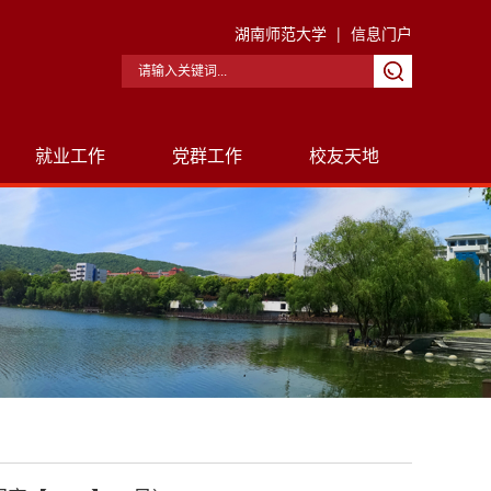
湖南师范大学
|
信息门户
就业工作
党群工作
校友天地