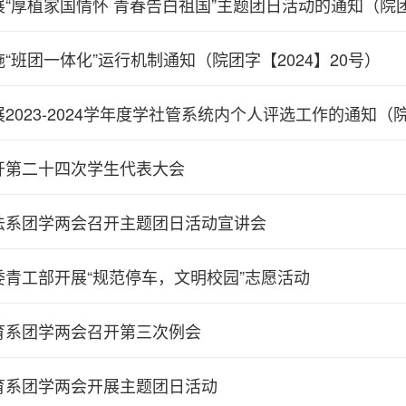
“厚植家国情怀 青春告白祖国”主题团日活动的通知（院团字
“班团一体化”运行机制通知（院团字【2024】20号）
2023-2024学年度学社管系统内个人评选工作的通知（院
开第二十四次学生代表大会
法系团学两会召开主题团日活动宣讲会
委青工部开展“规范停车，文明校园”志愿活动
育系团学两会召开第三次例会
育系团学两会开展主题团日活动