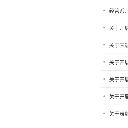
经管系
关于开展
关于表彰
关于开
关于开展第
关于开展
关于表彰