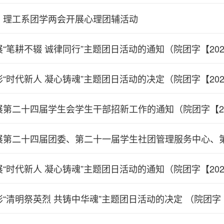
、理工系团学两会开展心理团辅活动
“笔耕不辍 诚律同行”主题团日活动的通知（院团字【202
“时代新人 凝心铸魂”主题团日活动的决定（院团字【202
展第二十四届学生会学生干部招新工作的通知（院团字【20
二十四届团委、第二十一届学生社团管理服务中心、第十四届青年传媒中心学生干部招
“时代新人 凝心铸魂”主题团日活动的通知（院团字【202
“清明祭英烈 共铸中华魂”主题团日活动的决定 （院团字【