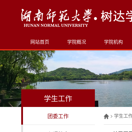
网站首页
学院概况
学院机构
学生工作
团委工作
>
学生工