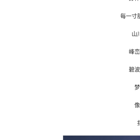
每一寸
山
峰峦
碧波
梦
像