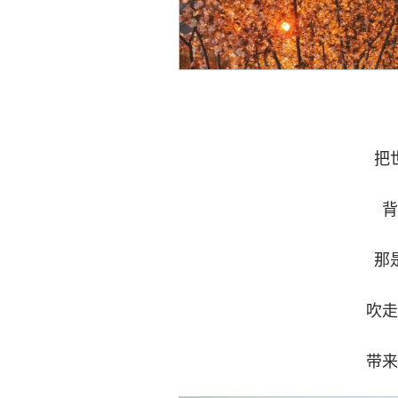
把
背
那
吹走
带来