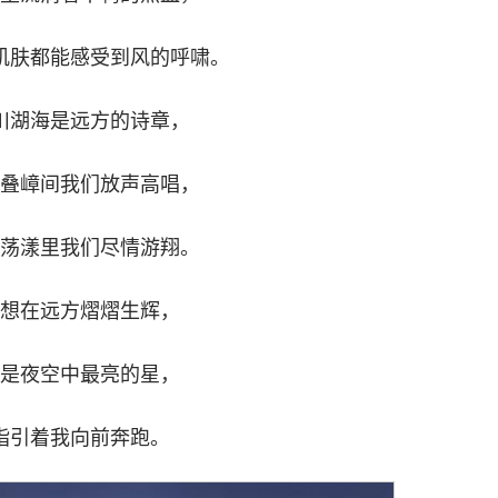
肌肤都能感受到风的呼啸。
川湖海是远方的诗章，
叠嶂间我们放声高唱，
荡漾里我们尽情游翔。
想在远方熠熠生辉，
是夜空中最亮的星，
指引着我向前奔跑。