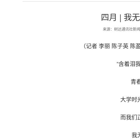
四月 | 
来源：树达通讯社新
（记者 李丽 陈子英 陈
“含着泪
青
大学时
而我们
我