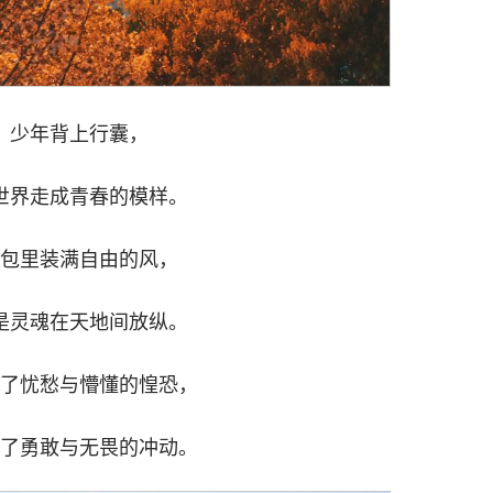
少年背上行囊，
世界走成青春的模样。
包里装满自由的风，
是灵魂在天地间放纵。
了忧愁与懵懂的惶恐，
了勇敢与无畏的冲动。