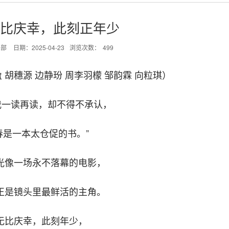
我无比庆幸，此刻正年少
闻部
日期：2025-04-23
浏览次数：
499
盈 胡穗源 边静玢 周李羽檬 邹韵霖 向粒琪）
我一读再读，却不得不承认，
春是一本太仓促的书。”
光像一场永不落幕的电影，
正是镜头里最鲜活的主角。
无比庆幸，此刻年少，