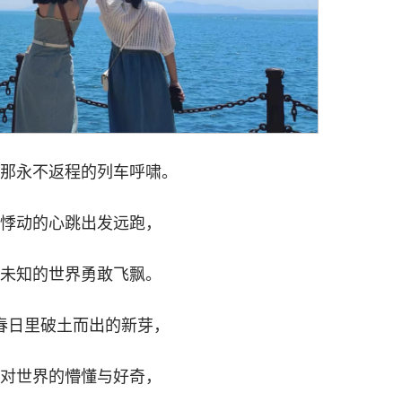
那永不返程的列车呼啸。
悸动的心跳出发远跑，
未知的世界勇敢飞飘。
春日里破土而出的新芽，
对世界的懵懂与好奇，