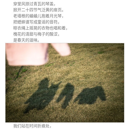
穿堂风掠过青瓦的琴盖，
掀开二十四节气泛黄的扉页。
老墙根的蛐蛐儿抱着月光琴，
把蟋蟀谱写成童谣的音符。
晾衣绳上摇晃的衣物也唱和着，
槐花的清甜与梅子的酸涩，
是春天的滋味。
我们站在时间折痕处，