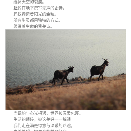
缝补天空的裂痕。
蚯蚓在地下撰写无声的史诗，
蚂蚁搬运着阳光的金粒。
所有生灵都用独特的方式，
续写着生命的赞美诗。
当绿韵与心光相遇，世界被温柔包裹。
生活的琐碎，被这美好一一解锁。
我们走在满是绿意与温暖的路途，