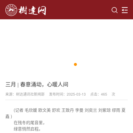
三月 | 春意涌动，心暖人间
来源：树达通讯社新闻部
发布时间：2025-03-13
点击：
465
次
(记者 毛欣媛 欧文美 舒欢 王致丹 李曼 刘奕兰 刘紫琼 缪雨 夏
鑫 )
在残冬的尾音里，
绿意悄然启程。