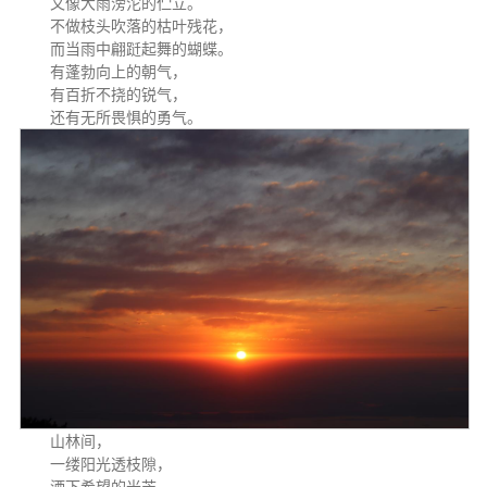
又像大雨滂沱的伫立。
不做枝头吹落的枯叶残花，
而当雨中翩跹起舞的蝴蝶。
有蓬勃向上的朝气，
有百折不挠的锐气，
还有无所畏惧的勇气。
山林间，
一缕阳光透枝隙，
洒下希望的光芒。