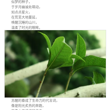
似梦的种子，
于岁月幽谧处萌动，
如点点星火，
在荒芜大地蔓延，
唤醒沉睡的山川，
温柔了时光的眼眸。
苏醒的春成了生命力的代言词，
像是阳光炙热的奔跑，