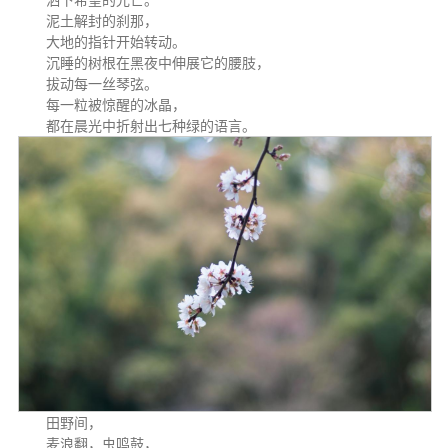
泥土解封的刹那，
大地的指针开始转动。
沉睡的树根在黑夜中伸展它的腰肢，
拔动每一丝琴弦。
每一粒被惊醒的冰晶，
都在晨光中折射出七种绿的语言。
田野间，
麦浪翻，虫鸣鼓，