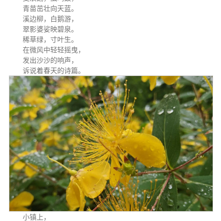
青苗茁壮向天蓝。
溪边柳，白鹅游，
翠影婆娑映碧泉。
稀草绿，寸叶生。
在微风中轻轻摇曳，
发出沙沙的响声，
诉说着春天的诗篇。
小镇上，