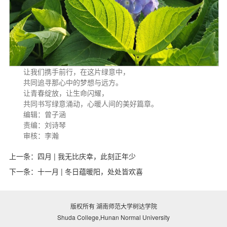
让我们携手前行，在这片绿意中，
共同追寻那心中的梦想与远方。
让青春绽放，让生命闪耀，
共同书写绿意涌动，心暖人间的美好篇章。
编辑：曾子涵
责编：刘诗琴
审核：李瀚
上一条：
四月 | 我无比庆幸，此刻正年少
下一条：
十一月 | 冬日蕴暖阳，处处皆欢喜
版权所有 湖南师范大学树达学院
Shuda College,Hunan Normal University