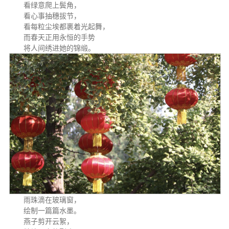
看绿意爬上鬓角，
看心事抽穗拔节，
看每粒尘埃都裹着光起舞，
而春天正用永恒的手势
将人间绣进她的锦缎。
雨珠滴在玻璃窗，
绘制一篇篇水墨。
燕子剪开云絮，