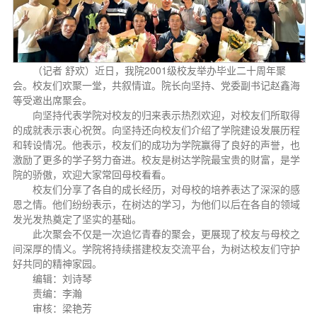
（记者 舒欢）近日，我院2001级校友举办毕业二十周年聚
会。校友们欢聚一堂，共叙情谊。院长向坚持、党委副书记赵鑫海
等受邀出席聚会。
向坚持代表学院对校友的归来表示热烈欢迎，对校友们所取得
的成就表示衷心祝贺。向坚持还向校友们介绍了学院建设发展历程
和转设情况。他表示，校友们的成功为学院赢得了良好的声誉，也
激励了更多的学子努力奋进。校友是树达学院最宝贵的财富，是学
院的骄傲，欢迎大家常回母校看看。
校友们分享了各自的成长经历，对母校的培养表达了深深的感
恩之情。他们纷纷表示，在树达的学习，为他们以后在各自的领域
发光发热奠定了坚实的基础。
此次聚会不仅是一次追忆青春的聚会，更展现了校友与母校之
间深厚的情义。学院将持续搭建校友交流平台，为树达校友们守护
好共同的精神家园。
编辑：刘诗琴
责编：李瀚
审核：梁艳芳