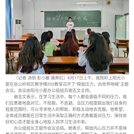
（记者 汤俏 彭小敏 唐奔红）6月17日上午，我院岭上阳光小
屋在张公岭校区教学楼202教室召开了“释放压力，向世界呐喊”主题
会议。会议由阳光小屋办公组组员谢志文主持。
谢志文表示，在学习生活中，每个人都会面临不同的压力，我
们应勇敢地面对它，不屈服，不逃避。当压力程度超出我们自身的
程度范围时，可以寻求他人的帮助，积极主动地去克服。他希望，
全体成员都能在日常生活中采取正确的方式勇敢面对压力，保持良
好的心态才能全身心地投入到学习生活中来。
办公组组长王聪作会议总结。她表示，释放内心压力并不意味