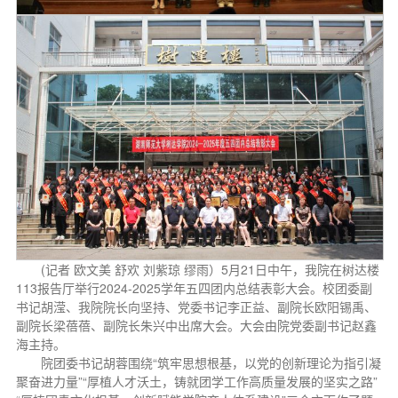
(记者 欧文美 舒欢 刘紫琼 缪雨）5月21日中午，我院在树达楼
113报告厅举行2024-2025学年五四团内总结表彰大会。校团委副
书记胡滢、我院院长向坚持、党委书记李正益、副院长欧阳锡禹、
副院长梁蓓蓓、副院长朱兴中出席大会。大会由院党委副书记赵鑫
海主持。
院团委书记胡蓉围绕“筑牢思想根基，以党的创新理论为指引凝
聚奋进力量”“厚植人才沃土，铸就团学工作高质量发展的坚实之路”