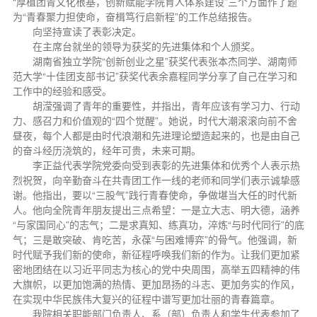
“厚植团青文化根基，创新赋能学院育人体系建设”三个方面作了题
为“青春聚力担使命，奋楫笃行启新程”的工作总结报告。
向坚持宣读了表彰决定。
在主席台就坐的领导为获奖的先进集体和个人颁奖。
湖南省独立学院“创新创业之星”获奖代表张本杰同学、湖南师
范大学“十佳团支部书记”获奖代表余嘉程同学分享了自己在学习和
工作中的经验和感受。
胡滢强调了青年的重要性，并指出，青年应该有学习力、行动
力、感召力和价值观的“四个觉醒”。她说，时代大潮滚滚向前不舍
昼夜，每个人都是由时代浪潮和先进理论塑造起来的，也是由自己
的奋斗经历浇筑的，经年可贵，未来可期。
李正益代表学院党委向受到表彰的先进集体和优秀个人表示热
烈祝贺，向辛勤奋斗在共青团工作一线的老师和同学们表示诚挚感
谢。他指出，要以“三股气”践行青春使命，争做堪当大任的时代新
人。他向全院青年朋友提出三点希望：一是立大志、明大德，涵养
“与家国同心”的志气；二是求真知、练真功，淬炼“与时代同行”的底
气；三是敢突破、肯吃苦，永葆“与困难博弈”的骨气。他强调，新
时代赋予我们新的使命，新征程呼唤我们新的作为。让我们更加紧
密地团结在以习近平同志为核心的党中央周围，高举五四精神的伟
大旗帜，以更加饱满的热情、更加昂扬的斗志、更加务实的作风，
在实现中华民族伟大复兴的征程中谱写更加壮丽的青春篇章。
我院相关职能部门负责人、系（部）负责人和学生代表参加了