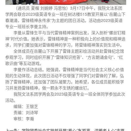
（通讯员 夏楷 刘婉婷 冯思怡）3月17日中午，我院文法系团
学两会联合2023级英语专业一班在树达楼515教室开展以“岳麓山下
春潮涌，雷锋精神永传承”为主题的团日活动。活动由2023级英语
专业一班班长李曼主持。
李曼从雷锋生平与当代雷锋精神案例出发，深入剖析“螺丝钉精
神”时代价值。她表示，雷锋精神是一种积极向上的价值观和精神追
求，同学们要加强对雷锋精神的学习，将雷锋精神落实到生活中。
全体成员在岳麓山下开展了雷锋主题彩绘活动并赴雷锋纪念馆
参观学习，同时组织开展了“雷锋知识抢答”、“方言朗诵金句”、“红
歌识曲”等互动游戏。
李曼作活动总结。她强调，雷锋精神是当代社会主义核心价值
观的生动体现，此次团日活动不仅增强了同学们对雷锋的了解，弘
扬了雷锋精神，还加强了团队凝聚力。她希望，各位成员能积极学
习并发扬雷锋精神，做一颗永不生锈的螺丝钉。
我院文法系团学两会及2023级英语专业一班全体同学参加此次
活动。
编辑：王银芝
责编：刘诗琴
审核：李瀚
上一条：
学院团委社会实践部开展“爱心‘净’距离，温暖老人心”志愿