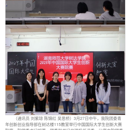
（通讯员 刘紫琼 陈锦红 吴思桥）3月27日中午，我院团委青
年创新创业指导部在树达楼115教室举行中国国际大学生创新大赛