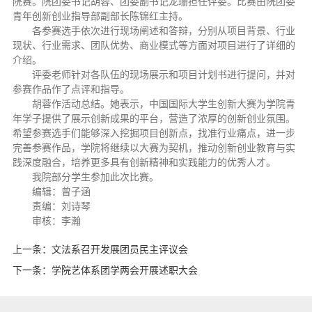
院赛。院团委书记胡蓉、团委副书记龙珊担任评委。比赛由院团委
青年创新创业指导部副部长陈锦红主持。
各参赛选手依次进行现场阐述和答辩，分别从项目背景、行业
现状、行业需求、团队优势、商业模式等方面对项目进行了详细的
介绍。
评委老师针对各队伍的现场展示和项目计划书进行提问，并对
参赛作品作了点评和指导。
胡蓉作活动总结。她表示，中国国际大学生创新大赛为学院青
年学子提供了展示创新成果的平台，营造了浓厚的创新创业氛围。
希望参赛选手们能够深入挖掘项目创新点，找准行业痛点，进一步
完善参赛作品，学院将继续以大赛为契机，推动创新创业教育与实
践深度融合，培养更多具有创新精神和实践能力的优秀人才。
我院部分学生参加此次比赛。
编辑：曾子涵
责编：刘诗琴
审核：李瀚
上一条：
文法系召开发展团员民主评议会
下一条：
学院艺体系团学两会开展述职大会